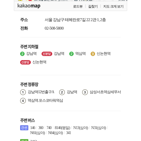
로드뷰
길찾기
지도 크게 보기
주소
서울 강남구 테헤란로7길 22 2관 1, 2층
전화
02-508-5800
주변 지하철
강남역
강남역
역삼역
신논현역
신논현역
주변 정류장
강남역12번출구A
강남역
삼성서초역삼세무서
역삼역.포스코타워역삼
주변 버스
146
360
740
8146(평일)
N13(심야)
N31(심야)
N61(심야)
N64(심야)
341