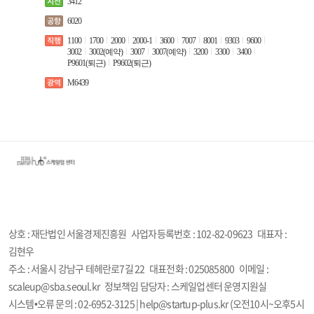
3412
6020
1100
1700
2000
2000-1
3600
7007
8001
9303
9600
3002
3002(예약)
3007
3007(예약)
3200
3300
3400
P9601(퇴근)
P9602(퇴근)
M6439
상호 : 재단법인 서울경제진흥원
사업자등록번호 :
102-82-09623
대표자 :
김현우
주소 : 서울시 강남구 테헤란로7길 22
대표전화 : 025085800
이메일 :
scaleup@sba.seoul.kr
정보책임 담당자 : 스케일업센터 운영지원실
시스템•오류 문의 : 02-6952-3125 | help@startup-plus.kr (오전10시~오후5시